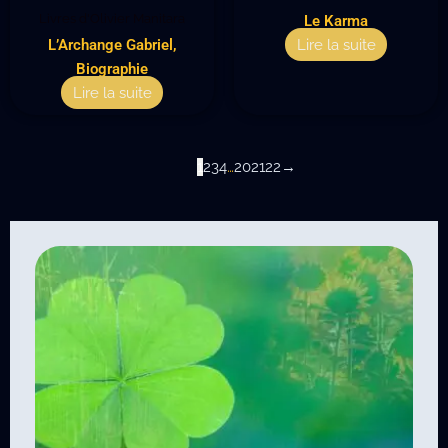
Livres d'Olivier Manitara
Le Karma
L’Archange Gabriel,
Lire la suite
Biographie
Lire la suite
1
2
3
4
…
20
21
22
→