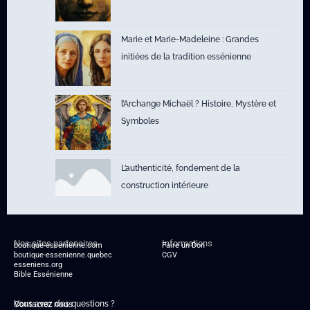
Marie et Marie-Madeleine : Grandes
initiées de la tradition essénienne
l’Archange Michaël ? Histoire, Mystère et
Symboles
L’authenticité, fondement de la
construction intérieure
Nos sites partenaires
Informations
boutique-essenienne.com
Faire un Don
boutique-essenienne.quebec
CGV
esseniens.org
Bible Essénienne
Vous avez des questions ?
Contactez nous