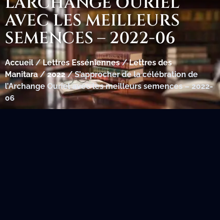
L’ARCHANGE OURIEL
AVEC LES MEILLEURS
SEMENCES – 2022-06
Accueil
/
Lettres Esséniennes
/
Lettres des
Manitara
/
2022
/ S’approcher de la célébration de
l’Archange Ouriel avec les meilleurs semences – 2022-
06