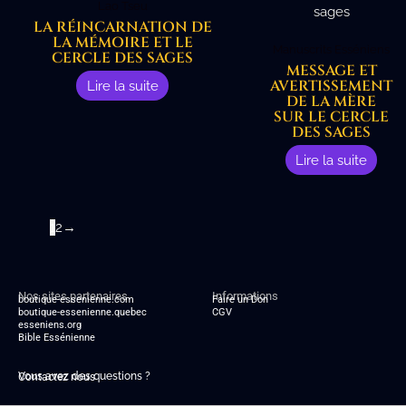
Lao Tseu
LA RÉINCARNATION DE
LA MÉMOIRE ET LE
Manuscrits Esséniens
CERCLE DES SAGES
MESSAGE ET
AVERTISSEMENT
Lire la suite
DE LA MÈRE
SUR LE CERCLE
DES SAGES
Lire la suite
1
2
→
Nos sites partenaires
Informations
boutique-essenienne.com
Faire un Don
boutique-essenienne.quebec
CGV
esseniens.org
Bible Essénienne
Vous avez des questions ?
Contactez nous