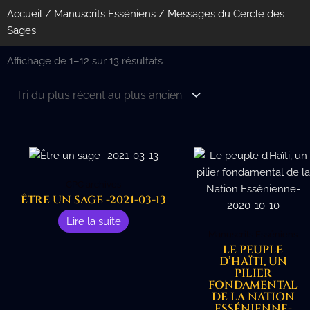
Accueil
/
Manuscrits Esséniens
/ Messages du Cercle des
Sages
Trié
Affichage de 1–12 sur 13 résultats
du
plus
récent
au
plus
ancien
CPC archives
ÊTRE UN SAGE -2021-03-13
Lire la suite
Manuscrits Esséniens
LE PEUPLE
D’HAÏTI, UN
PILIER
FONDAMENTAL
DE LA NATION
ESSÉNIENNE-