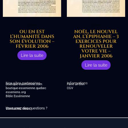
2006
2006
OU EN EST
NOËL, LE NOUVEL
L’HUMANITÉ DANS
AN, L’ÉPIPHANIE – 3
SON ÉVOLUTION –
EXERCICES POUR
FÉVRIER 2006
RENOUVELER
VOTRE VIE –
Lire la suite
JANVIER 2006
Lire la suite
Nos sites partenaires
Informations
boutique-essenienne.com
Faire un Don
boutique-essenienne.quebec
CGV
esseniens.org
Bible Essénienne
Vous avez des questions ?
Contactez nous