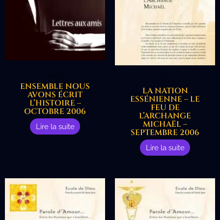
2006
2006
ENSEMBLE NOUS
LA NATION
AVONS ÉCRIT
ESSÉNIENNE – LE
L’HISTOIRE –
FEU DE
OCTOBRE 2006
L’ARCHANGE
MICHAËL –
Lire la suite
SEPTEMBRE 2006
Lire la suite