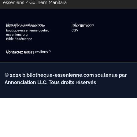
esséniens
/ Guilhem Manitara
Nos sites partenaires
Informations
boutique-essenienne.com
Faire un Don
boutique-essenienne.quebec
CGV
esseniens.org
Bible Essénienne
Vous avez des questions ?
Contactez nous
© 2025 bibliotheque-essenienne.com soutenue par
Annonciation LLC. Tous droits réservés