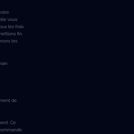
votre
elle vous
us les frais
ttions fin.
erons les
hain
oment de
ment. Ce
la commande.