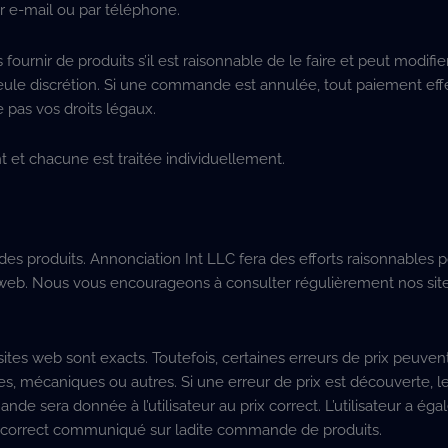
ar e-mail ou par téléphone.
rnir de produits s’il est raisonnable de le faire et peut modifie
 seule discrétion. Si une commande est annulée, tout paiement ef
e pas vos droits légaux.
t chacune est traitée individuellement.
 des produits. Annonciation Int LLC fera des efforts raisonnables 
tes web. Nous vous encourageons à consulter régulièrement nos si
s sites web sont exacts. Toutefois, certaines erreurs de prix peuven
mécaniques ou autres. Si une erreur de prix est découverte, le 
nde sera donnée à l’utilisateur au prix correct. L’utilisateur a ég
prix correct communiqué sur ladite commande de produits.