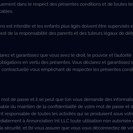
quement dans le respect des présentes conditions et de toutes les 
cables.
ns est interdite et les enfants plus âgés doivent être supervisés e
l est de la responsabilité des parents et des tuteurs légaux de dét
larez et garantissez que vous avez le droit, le pouvoir et l’autorit
obligations en vertu des présentes. Vous déclarez et garantissez
on contractuelle vous empêchant de respecter les présentes condi
un mot de passe et il se peut que l’on vous demande des informati
ble du maintien de la confidentialité de votre mot de passe et 
nt responsable de toutes les activités qui se produisent sous vot
iatement à Annonciation Int LLC toute utilisation non autorisée 
la sécurité, et (b) vous assurer que vous vous déconnectez de v