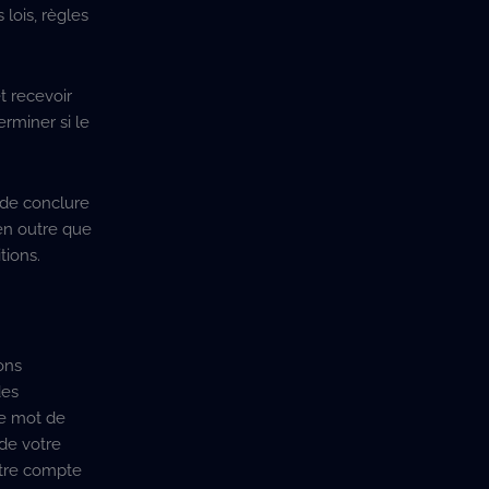
lois, règles
t recevoir
erminer si le
é de conclure
 en outre que
tions.
ons
des
re mot de
de votre
otre compte