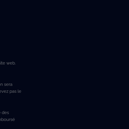
ite web.
on sera
evez pas le
é des
emboursé