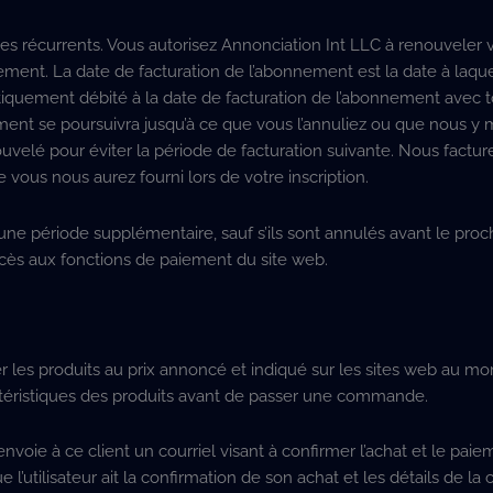
récurrents. Vous autorisez Annonciation Int LLC à renouveler 
ent. La date de facturation de l’abonnement est la date à laqu
quement débité à la date de facturation de l’abonnement avec to
nt se poursuivra jusqu’à ce que vous l’annuliez ou que nous y me
velé pour éviter la période de facturation suivante. Nous factur
ous nous aurez fourni lors de votre inscription.
 période supplémentaire, sauf s’ils sont annulés avant le proc
ès aux fonctions de paiement du site web.
les produits au prix annoncé et indiqué sur les sites web au m
aractéristiques des produits avant de passer une commande.
oie à ce client un courriel visant à confirmer l’achat et le paie
 l’utilisateur ait la confirmation de son achat et les détails de 