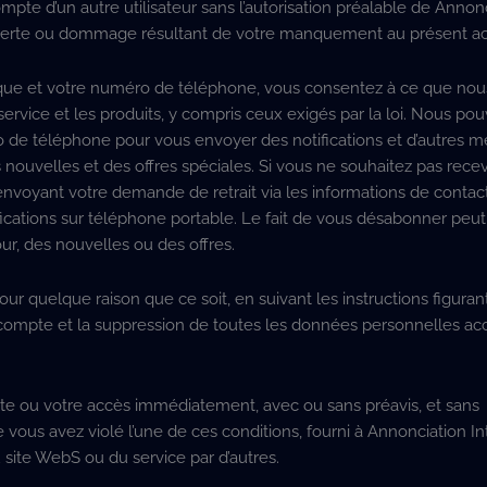
mpte d’un autre utilisateur sans l’autorisation préalable de Annonc
 perte ou dommage résultant de votre manquement au présent ac
ique et votre numéro de téléphone, vous consentez à ce que nous 
ervice et les produits, y compris ceux exigés par la loi. Nous po
o de téléphone pour vous envoyer des notifications et d’autres m
 nouvelles et des offres spéciales. Si vous ne souhaitez pas recev
 envoyant votre demande de retrait via les informations de contac
tifications sur téléphone portable. Le fait de vous désabonner peu
r, des nouvelles ou des offres.
ur quelque raison que ce soit, en suivant les instructions figurant
du compte et la suppression de toutes les données personnelles a
mpte ou votre accès immédiatement, avec ou sans préavis, et sans
 vous avez violé l’une de ces conditions, fourni à Annonciation I
 site WebS ou du service par d’autres.