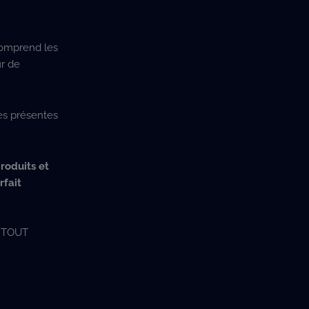
 comprend les
ur de
les présentes
roduits et
rfait
 TOUT