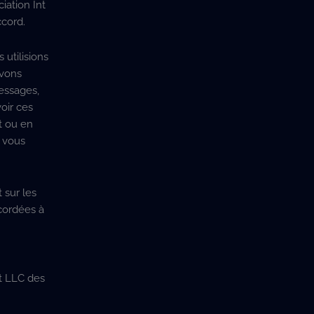
iation Int
cord.
utilisions
uvons
essages,
oir ces
t ou en
t vous
 sur les
ccordées à
nt LLC des