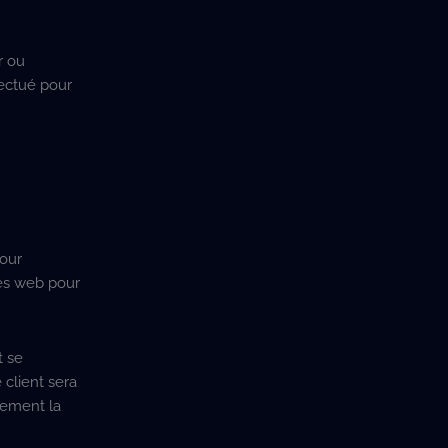
r ou
fectué pour
pour
tes web pour
t se
client sera
alement la