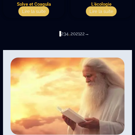
Solve et Coagula
L’écologie
Lire la suite
Lire la suite
1
2
3
4
…
20
21
22
→