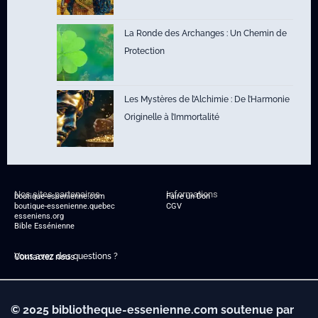
La Ronde des Archanges : Un Chemin de
Protection
Les Mystères de l’Alchimie : De l’Harmonie
Originelle à l’Immortalité
Nos sites partenaires
Informations
boutique-essenienne.com
Faire un Don
boutique-essenienne.quebec
CGV
esseniens.org
Bible Essénienne
Vous avez des questions ?
Contactez nous
© 2025 bibliotheque-essenienne.com soutenue par