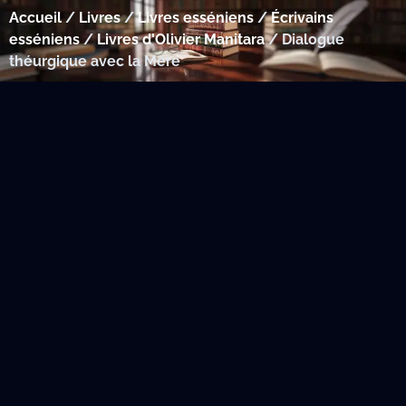
Accueil
/
Livres
/
Livres esséniens
/
Écrivains
esséniens
/
Livres d'Olivier Manitara
/ Dialogue
théurgique avec la Mère